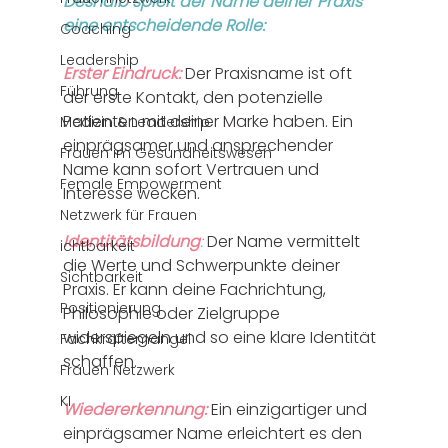
Deshalb spielt der Name deiner Praxis 
eine entscheidende Rolle:
Coaching
Leadership
Erster Eindruck:
 Der Praxisname ist oft 
Führung
der erste Kontakt, den potenzielle 
Patienten mit deiner Marke haben. Ein 
Medizin & Leadership
einprägsamer und ansprechender 
Frauen im Gesundheitswesen
Name kann sofort Vertrauen und 
Female Empowerment
Interesse wecken.
Netzwerk für Frauen
Identitätsbildung
:
 Der Name vermittelt 
ichtbarkeit
die Werte und Schwerpunkte deiner 
Sichtbarkeit
Praxis. Er kann deine Fachrichtung, 
Positionierung
Philosophie oder Zielgruppe 
widerspiegeln und so eine klare Identität 
Fachkräftemangel
schaffen.
Frauen Netzwerk
KI
Wiedererkennung:
 Ein einzigartiger und 
einprägsamer Name erleichtert es den 