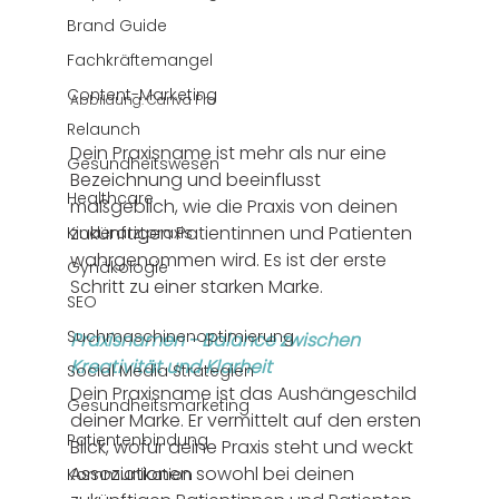
Brand Guide
Fachkräftemangel
Content-Marketing
Abbildung: Canva Pro
Relaunch
Dein Praxisname ist mehr als nur eine 
Gesundheitswesen
Bezeichnung und beeinflusst 
Healthcare
maßgeblich, wie die Praxis von deinen 
zukünftigen Patientinnen und Patienten 
Kinderarztpraxis
wahrgenommen wird. Es ist der erste 
Gynäkologie
Schritt zu einer starken Marke. 
SEO
Suchmaschinenoptimierung
Praxisnamen - Balance zwischen 
Kreativität und Klarheit
Social Media Strategien
Dein Praxisname ist das Aushängeschild 
Gesundheitsmarketing
deiner Marke. Er vermittelt auf den ersten 
Patientenbindung
Blick, wofür deine Praxis steht und weckt 
Assoziationen sowohl bei deinen 
Kommunikation