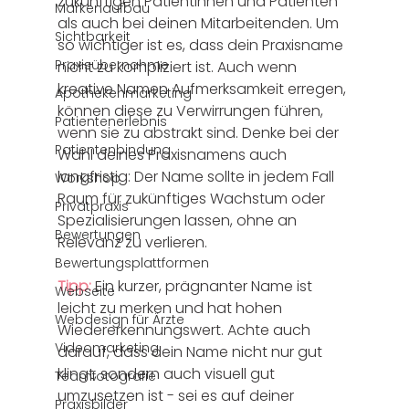
zukünftigen Patientinnen und Patienten 
Markenaufbau
als auch bei deinen Mitarbeitenden. Um 
Sichtbarkeit
so wichtiger ist es, dass dein Praxisname 
Praxisübernahme
nicht zu kompliziert ist. Auch wenn 
kreative Namen Aufmerksamkeit erregen, 
Apothekenmarketing
können diese zu Verwirrungen führen, 
Patientenerlebnis
wenn sie zu abstrakt sind. Denke bei der 
Patientenbindung
Wahl deines Praxisnamens auch 
langfristig: Der Name sollte in jedem Fall 
Workshop
Raum für zukünftiges Wachstum oder 
Privatpraxis
Spezialisierungen lassen, ohne an 
Bewertungen
Relevanz zu verlieren. 
Bewertungsplattformen
Tipp: 
Ein kurzer, prägnanter Name ist 
Webseite
leicht zu merken und hat hohen 
Webdesign für Ärzte
Wiedererkennungswert. Achte auch 
Videomarketing
darauf, dass dein Name nicht nur gut 
klingt, sondern auch visuell gut 
Teamfotografie
umzusetzen ist - sei es auf deiner 
Praxisbilder