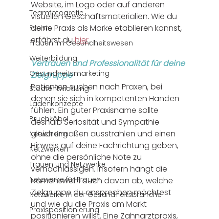
Website, im Logo oder auf anderen 
Teamfotografie
visuellen Geschäftsmaterialien. Wie du 
deine Praxis als Marke etablieren kannst, 
Events
erfährst du 
hier
.
Frauen im Gesundheitswesen
Weiterbildung
Vertrauen und Professionalität für deine 
Gesundheitsmarketing
Zielgruppe
Patienten suchen nach Praxen, bei 
Stadtentwicklung
denen sie sich in kompetenten Händen 
Ladenkonzepte
fühlen. Ein guter Praxisname sollte 
Bruchköbel
deshalb Seriosität und Sympathie 
gleichermaßen ausstrahlen und einen 
Networking
Hinweis auf deine Fachrichtung geben, 
Netzwerken
ohne die persönliche Note zu 
Frauen und Netzwerke
vernachlässigen. Insofern hängt die 
Netzwerke für Frauen
Namenswahl auch davon ab, welche 
Zielgruppe du ansprechen möchtest 
Netzwerke in der Gesundheitsbranche
und wie du die Praxis am Markt 
Praxispositionierung
positionieren willst. Eine Zahnarztpraxis, 