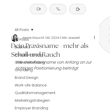
All Posts
Janine Kraus
14. Okt. 2024
2 Min. Lesezeit
All Posts
Dein Praxisname - mehr als
Business
Schall und Rauch
Praxismarketing
Wie dein Praxisname von Anfang an zur 
Online-Marketing
richtigen Positionierung beiträgt
Gründung
Brand Design
Work-Life-Balance
Qualitätsmanagement
Marketingstrategien
Employer Branding