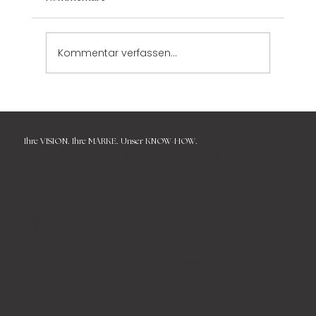
Kommentar verfassen...
Markenerlebnis: Über Touchpoints und
die Relevanz von Konsistenz.
Ihre
VISION. Ihre MARKE.
Unser KNOW-HOW.
Agentur für Markenentwicklung, Markenaufbau, Marketing, Kommunikation & Design in der Gesundheitsbranche.
Kontakt
KRAUS & MÜNCH GbR
KREATIVapostel
mail{at}kreativapostel.de
+49 (0) 1577 33 10 83 7
Navigation
Social
Home
Instagram
Impressum
LinkedIn
Datenschutz
Kontakt
Barrierefrei