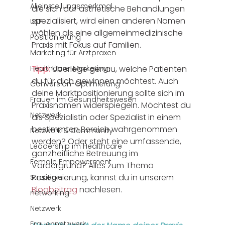
Alleinstellungsmerkmal
die sich auf ästhetische Behandlungen 
spezialisiert, wird einen anderen Namen 
USP
wählen als eine allgemeinmedizinische 
Positionierung
Praxis mit Fokus auf Familien. 
Marketing für Arztpraxen
Healthcare-Marketing
Tipp: 
Überlege genau, welche Patienten 
du für dich gewinnen möchtest. Auch 
Conversion-Optimierung
deine Marktpositionierung sollte sich im 
Frauen im Gesundheitswesen
Praxisnamen widerspiegeln. Möchtest du 
Netzwerk
als Spezialistin oder Spezialist in einem 
bestimmten Bereich wahrgenommen 
Netzwerk & Community
werden? Oder steht eine umfassende, 
Leadership im Healthcare
ganzheitliche Betreuung im 
Female Empowerment
Vordergrund? Alles zum Thema 
Positionierung, kannst du in unserem 
Strategie
Blogbeitrag
 nachlesen. 
networking
Netzwerk
Frauennetzwerk