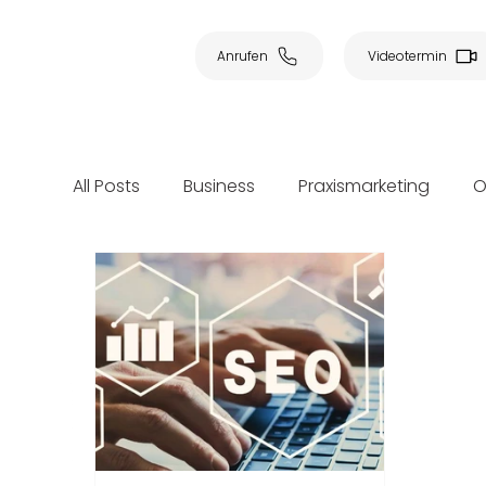
Anrufen
Videotermin
All Posts
Business
Praxismarketing
O
Marketingstrategien
Employer Brandin
Healthcare
Kinderarztpraxis
Gynäk
Patientenbindung
Kommunikation