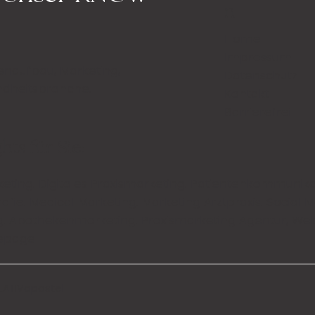
n
Home
Impressum
enaufbau, Marketing,
Datenschutz
ndheitsbranche.
Kontakt
Barrierefrei
ts für Sie:
eting.
Digitales Praxismarketing
.
Patientenkommunika
rafie
.
Medical Marketing
.
Marketing Arztpraxis
.
Social M
g
.
Apothekenmarketing
. Praxismarketing Agentur, Web
mepage
EATIVapostel