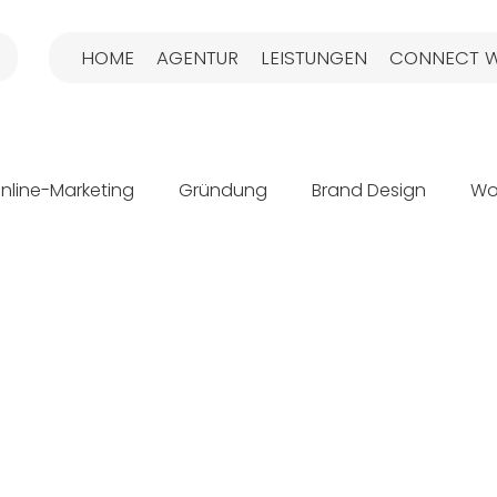
HOME
AGENTUR
LEISTUNGEN
CONNECT W
nline-Marketing
Gründung
Brand Design
Wo
g
Brand Guide
Fachkräftemangel
Content-M
ologie
SEO
Suchmaschinenoptimierung
Soc
Markenaufbau
Sichtbarkeit
Praxisübernahme