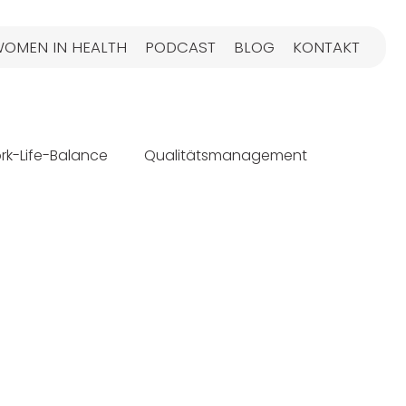
OMEN IN HEALTH
PODCAST
BLOG
KONTAKT
rk-Life-Balance
Qualitätsmanagement
arketing
Relaunch
Gesundheitswesen
ial Media Strategien
Gesundheitsmarketing
Apothekenmarketing
Patientenerlebnis