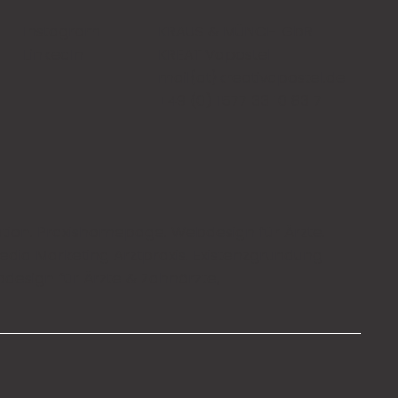
Instagram
KRAUS & MÜNCH GbR
LinkedIn
KREATIVapostel
mail{at}kreativapostel.de
+49 (0) 1577 33 10 83 7
tion
.
Praxishomepage
.
Webdesign für Ärzte
.
edia Marketing Arztpraxis
.
Existenzgründung
design für Ärzte & Zahnärzte,