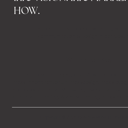
HOW.
Agentur für Markenentwicklung, Mark
Kommunikation & Design in der Gesu
Wir haben Key Insigh
Healthcare Marketing Agentur.
Gesundheitsmark
Praxis Innenarchitektur
.
Praxisdesign
.
Praxisfotog
Arztpraxis
.
Zahnarzt-Marketing
.
Dental-Marketin
Zahnarztmarketing, Ärzte-Marketing, Praxisho
Copyright © 2025 KRAUS & MÜNCH GbR KR