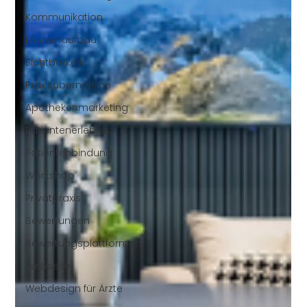
Kommunikation
Markenaufbau
Sichtbarkeit
Praxisübernahme
Apothekenmarketing
Patientenerlebnis
Patientenbindung
Workshop
Privatpraxis
Bewertungen
Bewertungsplattformen
Webseite
Webdesign für Ärzte