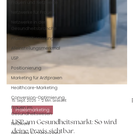
Frauen und Netzwerke
Netzwerke für Frauen
Netzwerke in der
Gesundheitsbranche
Praxispositionierung
Alleinstellungsmerkmal
USP
Positionierung
Marketing für Arztpraxen
Healthcare-Marketing
Conversion-Optimierung
Frauen im
Gesundheitswesen
15. Sept. 2025
2 Min. Lesezeit
Netzwerk
Praxismarketing
Netzwerk & Community