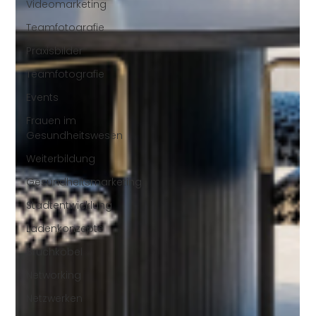
Videomarketing
Teamfotografie
Praxisbilder
Teamfotografie
Events
Frauen im
Gesundheitswesen
Weiterbildung
Gesundheitsmarketing
Stadtentwicklung
Ladenkonzepte
Bruchköbel
Networking
Netzwerken