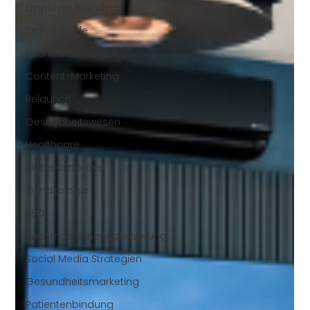
Employer Branding
Brand Guide
Fachkräftemangel
Content-Marketing
Relaunch
Gesundheitswesen
Healthcare
Kinderarztpraxis
Gynäkologie
SEO
Suchmaschinenoptimierung
Social Media Strategien
Gesundheitsmarketing
Patientenbindung