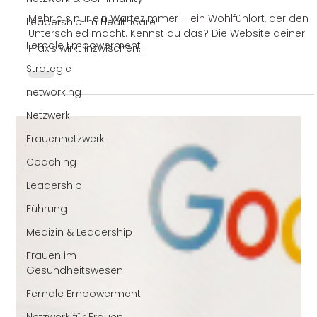
USP am Gesundheitsmarkt: So wird
Leadership im Healthcare
deine Praxis sichtbar.
Female Empowerment
Mehr als nur ein Wartezimmer – ein Wohlfühlort, der den
Strategie
Unterschied macht. Kennst du das? Die Website deiner
Praxis wirkt inzwischen...
networking
Netzwerk
Frauennetzwerk
Coaching
Leadership
Führung
Medizin & Leadership
Frauen im
Gesundheitswesen
Female Empowerment
Netzwerk für Frauen