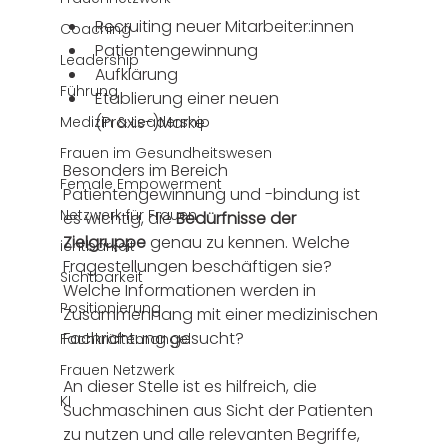
Recruiting neuer Mitarbeiter:innen
Coaching
Patientengewinnung
Leadership
Aufklärung
Führung
Etablierung einer neuen 
(Praxis-)Marke
Medizin & Leadership
Frauen im Gesundheitswesen
Besonders im Bereich 
Female Empowerment
Patientengewinnung und -bindung ist 
Netzwerk für Frauen
es wichtig, die 
Bedürfnisse der 
Zielgruppe
 genau zu kennen. Welche 
ichtbarkeit
Fragestellungen beschäftigen sie? 
Sichtbarkeit
Welche Informationen werden in 
Positionierung
Zusammenhang mit einer medizinischen 
Fachrichtung gesucht? 
Fachkräftemangel
Frauen Netzwerk
An dieser Stelle ist es hilfreich, die 
KI
Suchmaschinen aus Sicht der Patienten 
zu nutzen und alle relevanten Begriffe, 