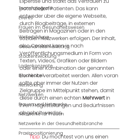
Expertise und stärkt das Vertrauen zu 
Teamfotografie
potenziellen Patienten. Das kann 
entweder über die eigene Webseite, 
Events
durch Blogbeiträge, in externen 
Frauen im Gesundheitswesen
Beiträgen in Magazinen oder in den 
Weiterbildung
sozialen Netzwerken erfolgen. Der Inhalt, 
also Content kann je nach 
Gesundheitsmarketing
Veröffentlichungsmedium in Form von 
Stadtentwicklung
Texten, Videos, Grafiken oder Bildern 
Ladenkonzepte
oder einer Kombination der genannten 
Elemente verarbeitet werden. Allen voran 
Bruchköbel
sollte aber immer der Nutzen der 
Networking
Zielgruppe im Mittelpunkt stehen, damit 
Netzwerken
diese durch einen echten 
Mehrwert 
in 
Frauen und Netzwerke
ihren Fragestellungen und Bedürfnissen 
abgeholt werden.
Netzwerke für Frauen
Netzwerke in der Gesundheitsbranche
Praxispositionierung
Tipp
: Du möchtest von uns einen 