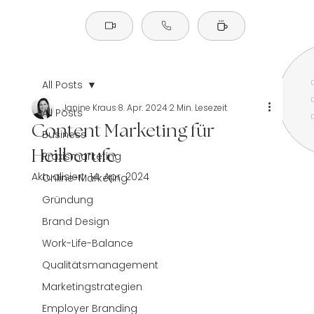
All Posts
Janine Kraus
8. Apr. 2024
2 Min. Lesezeit
All Posts
Content Marketing für
Business
Heilberufe
Praxismarketing
Aktualisiert:
14. Apr. 2024
Online-Marketing
Gründung
Brand Design
Work-Life-Balance
Qualitätsmanagement
Marketingstrategien
Employer Branding