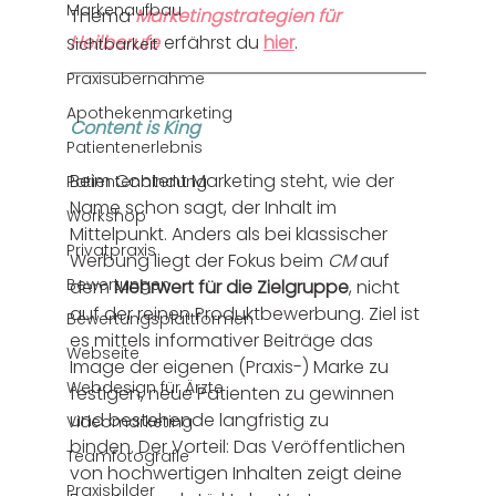
Markenaufbau
Thema 
Marketingstrategien für 
Heilberufe
erfährst du 
hier
. 
Sichtbarkeit
Praxisübernahme
Apothekenmarketing
Content is King
Patientenerlebnis
Beim Content Marketing steht, wie der 
Patientenbindung
Name schon sagt, der Inhalt im 
Workshop
Mittelpunkt. Anders als bei klassischer 
Privatpraxis
Werbung liegt der Fokus beim 
CM
 auf 
Bewertungen
dem 
Mehrwert für die Zielgruppe
, nicht 
auf der reinen Produktbewerbung. Ziel ist 
Bewertungsplattformen
es mittels informativer Beiträge das 
Webseite
Image der eigenen (Praxis-) Marke zu 
Webdesign für Ärzte
festigen, neue Patienten zu gewinnen 
und bestehende langfristig zu 
Videomarketing
binden. Der Vorteil: Das Veröffentlichen 
Teamfotografie
von hochwertigen Inhalten zeigt deine 
Praxisbilder