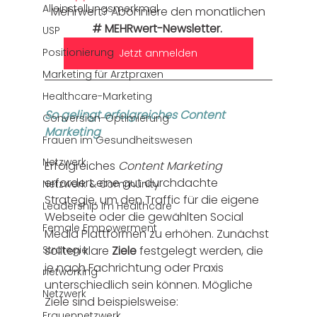
Alleinstellungsmerkmal
Mehrwert? Abonniere den monatlichen
# MEHRwert-Newsletter. 
USP
Positionierung
Jetzt anmelden
Marketing für Arztpraxen
Healthcare-Marketing
So gelingt erfolgreiches Content 
Conversion-Optimierung
Marketing
Frauen im Gesundheitswesen
Netzwerk
Erfolgreiches 
Content Marketing
erfordert eine gut durchdachte 
Netzwerk & Community
Strategie, um den Traffic für die eigene 
Leadership im Healthcare
Webseite oder die gewählten Social 
Female Empowerment
Media Plattformen zu erhöhen. Zunächst 
Strategie
sollten klare 
Ziele
 festgelegt werden, die 
je nach Fachrichtung oder Praxis 
networking
unterschiedlich sein können. Mögliche 
Netzwerk
Ziele sind beispielsweise:
Frauennetzwerk