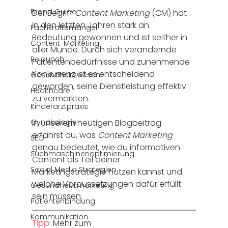
Brand Guide
Der Begriff 
Content Marketing
 (CM) hat 
in den letzten Jahren stark an 
Fachkräftemangel
Bedeutung gewonnen und ist seither in 
Content-Marketing
aller Munde. Durch sich verändernde 
Relaunch
Patientenbedürfnisse und zunehmende 
Konkurrenz ist es entscheidend 
Gesundheitswesen
geworden, seine Dienstleistung effektiv 
Healthcare
zu vermarkten. 
Kinderarztpraxis
Gynäkologie
In unserem heutigen Blogbeitrag 
erfährst du, was 
Content Marketing
SEO
genau bedeutet, wie du informativen 
Suchmaschinenoptimierung
Content als Teil deiner 
Social Media Strategien
Marketingstrategie nutzen kannst und 
welche Voraussetzungen dafür erfüllt 
Gesundheitsmarketing
sein müssen. 
Patientenbindung
Kommunikation
Tipp
: Mehr zum 