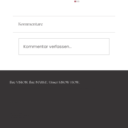
Kommentare
Kommentar verfassen...
Social-Media-Plattformen für Heilberufe
Ihre
VISION. Ihre MARKE.
Unser KNOW-HOW.
Agentur für Markenentwicklung, Markenaufbau, Marketing, Kommunikation & Design in der Gesundheitsbranche.
Kontakt
KRAUS & MÜNCH GbR
KREATIVapostel
mail{at}kreativapostel.de
+49 (0) 1577 33 10 83 7