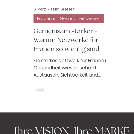
6. März
1 Min. Lesezeit
Patientenbindung
Workshop
Frauen im Gesundheitswesen
Gemeinsam stärker -
Warum Netzwerke für
Frauen so wichtig sind.
Ein starkes Netzwerk für Frauen im
Gesundheitswesen schafft
Austausch, Sichtbarkeit und
gemeinsames Wachstum.
#connectWOMENINHEALTH
verbindet engagierte Frauen aus
der Branche, stärkt
Selbstbewusstsein und zeigt, wie
viel möglich ist, wenn Erfahrungen
geteilt und Herausforderungen
Ihre
VISION. Ihre MARKE.
gemeinsam gemeistert werden.