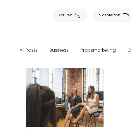
Anrufen
Videotermin
All Posts
Business
Praxismarketing
O
Marketingstrategien
Employer Brandin
Healthcare
Kinderarztpraxis
Gynäk
Patientenbindung
Kommunikation