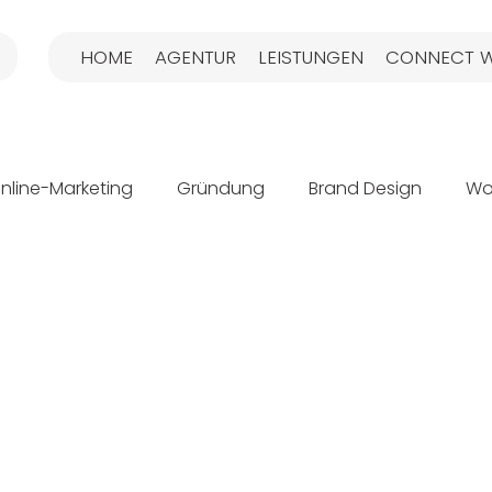
HOME
AGENTUR
LEISTUNGEN
CONNECT W
nline-Marketing
Gründung
Brand Design
Wo
g
Brand Guide
Fachkräftemangel
Content-M
ologie
SEO
Suchmaschinenoptimierung
Soc
Markenaufbau
Sichtbarkeit
Praxisübernahme