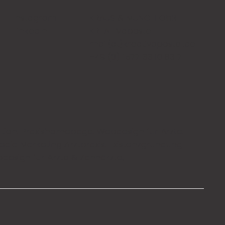
Instagram
KRAUS & MÜNCH GbR
LinkedIn
KREATIVapostel
mail{at}kreativapostel.de
+49 (0) 1577 33 10 83 7
tion
.
Praxishomepage
.
Webdesign für Ärzte
.
edia Marketing Arztpraxis
.
Existenzgründung
design für Ärzte & Zahnärzte,