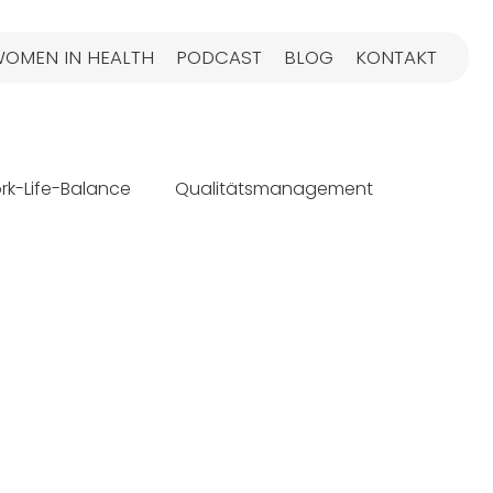
OMEN IN HEALTH
PODCAST
BLOG
KONTAKT
rk-Life-Balance
Qualitätsmanagement
arketing
Relaunch
Gesundheitswesen
ial Media Strategien
Gesundheitsmarketing
Apothekenmarketing
Patientenerlebnis