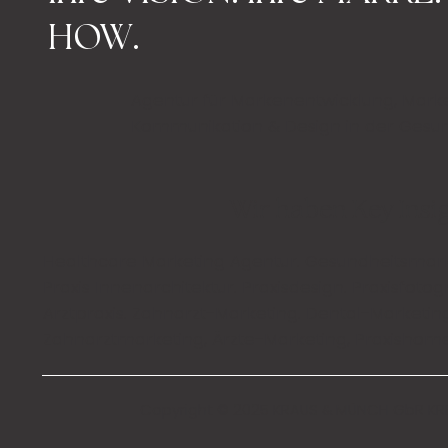
Gemeinsam stärker ist hier keine
HOW.
Floskel, sondern Haltung.
Agentur für Markenentwicklung, Mark
Kommunikation & Design in der Gesu
Wir haben Key Insigh
Healthcare Marketing Agentur.
Gesundheitsmark
Praxis Innenarchitektur
.
Praxisdesign
.
Praxisfotog
Arztpraxis
.
Zahnarzt-Marketing
.
Dental-Marketin
Zahnarztmarketing, Ärzte-Marketing, Praxisho
Copyright © 2025 KRAUS & MÜNCH GbR KR