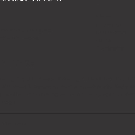
n
Home
Impressum
enaufbau, Marketing,
Datenschutz
ndheitsbranche.
Kontakt
Barrierefrei
ts für Sie:
eting.
Digitales Praxismarketing
.
Patientenkommunika
rafie
.
Medical Marketing
.
Marketing Arztpraxis
.
Social M
g
.
Apothekenmarketing
. Praxismarketing Agentur, Web
mepage
EATIVapostel