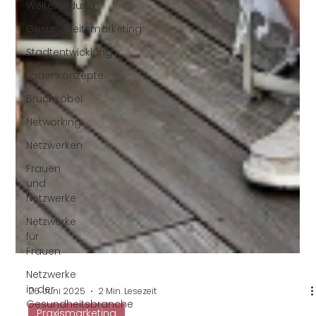
Weiterbildung
Gesundheitsmarketing
Stadtentwicklung
Ladenkonzepte
Bruchköbel
Networking
Netzwerken
Frauen
und
Netzwerke
Netzwerke
für
Frauen
Netzwerke
in der
Gesundheitsbranche