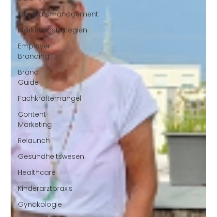
Qualitätsmanagement
Marketingstrategien
Employer
Branding
Brand
Guide
Fachkräftemangel
Content-
Marketing
Relaunch
Gesundheitswesen
Healthcare
Kinderarztpraxis
Gynäkologie