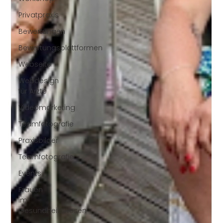
Privatpraxis
Bewertungen
Bewertungsplattformen
Webseite
Webdesign
für Ärzte
Videomarketing
Teamfotografie
Praxisbilder
Teamfotografie
Events
Frauen
im
Gesundheitswesen