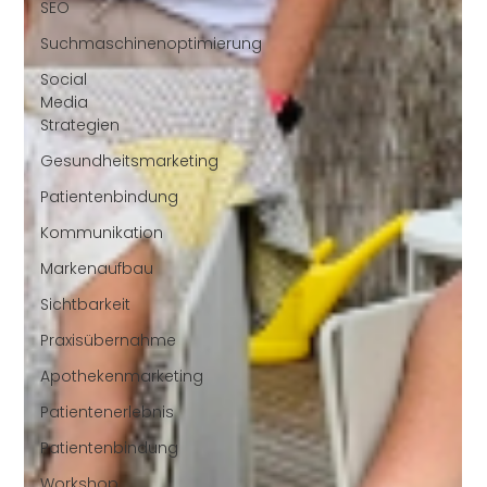
SEO
Suchmaschinenoptimierung
Social
Media
Strategien
Gesundheitsmarketing
Patientenbindung
Kommunikation
Markenaufbau
Sichtbarkeit
Praxisübernahme
Apothekenmarketing
Patientenerlebnis
Patientenbindung
Workshop