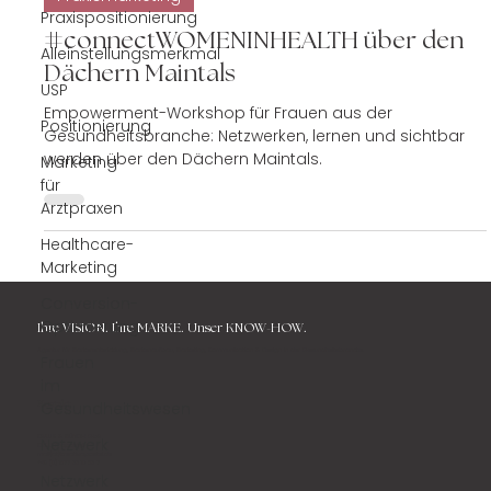
Praxispositionierung
Alleinstellungsmerkmal
26. Juni 2025
2 Min. Lesezeit
Praxismarketing
USP
Positionierung
#connectWOMENINHEALTH über den
Marketing
Dächern Maintals
für
Empowerment-Workshop für Frauen aus der
Arztpraxen
Gesundheitsbranche: Netzwerken, lernen und sichtbar
Healthcare-
werden über den Dächern Maintals.
Marketing
Conversion-
Optimierung
Frauen
im
Gesundheitswesen
Ihre
VISION. Ihre MARKE.
Unser KNOW-HOW.
Netzwerk
Agentur für Markenentwicklung, Markenaufbau, Marketing, Kommunikation & Design in der Gesundheitsbranche.
Netzwerk