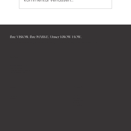
Kommentar verfassen...
LOKAL: Pre-Opening mit Vision, Herz und
viel Kreativität
Ihre
VISION. Ihre MARKE.
Unser KNOW-HOW.
Agentur für Markenentwicklung, Markenaufbau, Marketing, Kommunikation & Design in der Gesundheitsbranche.
Kontakt
KRAUS & MÜNCH GbR
KREATIVapostel
mail{at}kreativapostel.de
+49 (0) 1577 33 10 83 7
Navigation
Social
Home
Instagram
Impressum
LinkedIn
Datenschutz
Kontakt
Barrierefrei