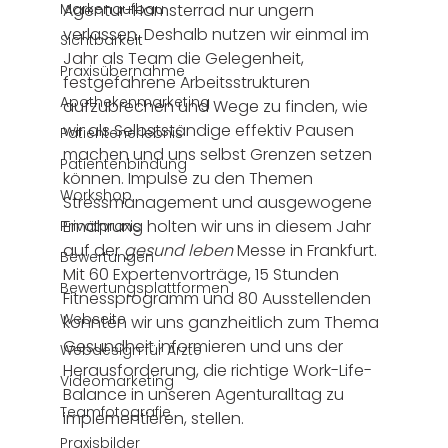
Markenaufbau
Agentur-Hamsterrad nur ungern 
verlassen. Deshalb nutzen wir einmal im 
Sichtbarkeit
Jahr als Team die Gelegenheit, 
Praxisübernahme
festgefahrene Arbeitsstrukturen 
Apothekenmarketing
aufzubrechen und Wege zu finden, wie 
wir als Selbstständige effektiv Pausen 
Patientenerlebnis
machen und uns selbst Grenzen setzen 
Patientenbindung
können. Impulse zu den Themen 
Workshop
Stressmanagement und ausgewogene 
Ernährung holten wir uns in diesem Jahr 
Privatpraxis
auf der 
gesund leben
 Messe in Frankfurt. 
Bewertungen
Mit 60 Expertenvorträge, 15 Stunden 
Bewertungsplattformen
Fitnessprogramm und 80 Ausstellenden 
Webseite
konnten wir uns ganzheitlich zum Thema 
Gesundheit informieren und uns der 
Webdesign für Ärzte
Herausforderung, die richtige Work-Life-
Videomarketing
Balance in unseren Agenturalltag zu 
Teamfotografie
implementieren, stellen.  
Praxisbilder