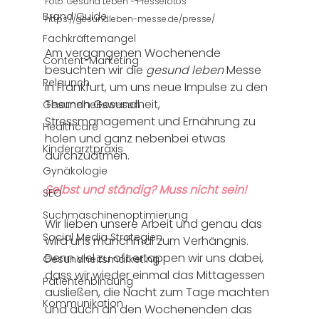
Foto: Gesund Leben - Pressefotos 
Brand Guide
https://gesundleben-messe.de/presse/
Fachkräftemangel
Am vergangenen Wochenende 
Content-Marketing
besuchten wir die 
gesund leben
 Messe 
Relaunch
in Frankfurt, um uns neue Impulse zu den 
Themen Gesundheit, 
Gesundheitswesen
Stressmanagement und Ernährung zu 
Healthcare
holen und ganz nebenbei etwas 
Kinderarztpraxis
durchzuatmen. 
Gynäkologie
Selbst und ständig? Muss nicht sein! 
SEO
Suchmaschinenoptimierung
Wir lieben unsere Arbeit und genau das 
Social Media Strategien
wird uns manchmal zum Verhängnis. 
Denn viel zu oft ertappen wir uns dabei, 
Gesundheitsmarketing
dass wir wieder einmal das Mittagessen 
Patientenbindung
ausließen, die Nacht zum Tage machten 
Kommunikation
und auch an den Wochenenden das 