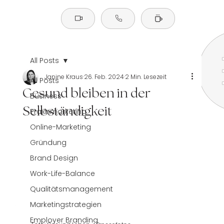
All Posts
Janine Kraus
26. Feb. 2024
2 Min. Lesezeit
All Posts
Gesund bleiben in der
Business
Selbständigkeit
Praxismarketing
Online-Marketing
Gründung
Brand Design
Work-Life-Balance
Qualitätsmanagement
Marketingstrategien
Employer Branding