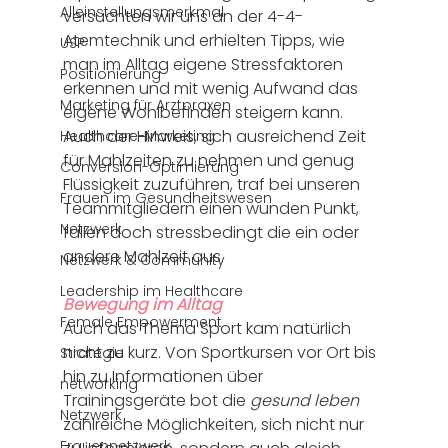
Alleinstellungsmerkmal
versuchten wir uns an der 4-4-
Atemtechnik und erhielten Tipps, wie 
USP
man im Alltag eigene Stressfaktoren 
Positionierung
erkennen und mit wenig Aufwand das 
Marketing für Arztpraxen
eigene Wohlbefinden steigern kann. 
Auch der Hinweis, sich ausreichend Zeit 
Healthcare-Marketing
für Mahlzeiten zu nehmen und genug 
Conversion-Optimierung
Flüssigkeit zuzuführen, traf bei unseren 
Frauen im Gesundheitswesen
Teammitgliedern einen wunden Punkt, 
Netzwerk
fallen doch stressbedingt die ein oder 
andere Mahlzeit aus. 
Netzwerk & Community
Leadership im Healthcare
Bewegung im Alltag
Female Empowerment
Auch das Thema Sport kam natürlich 
nicht zu kurz. Von Sportkursen vor Ort bis 
Strategie
hin zu Informationen über 
networking
Trainingsgeräte bot die 
gesund leben
Netzwerk
zahlreiche Möglichkeiten, sich nicht nur 
Frauennetzwerk