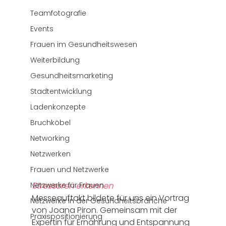
Teamfotografie
Events
Frauen im Gesundheitswesen
Weiterbildung
Gesundheitsmarketing
Stadtentwicklung
Ladenkonzepte
Bruchköbel
Networking
Netzwerken
Frauen und Netzwerke
Netzwerke für Frauen
Stressoren erkennen
Messeauftakt bildete für uns ein Vortrag 
Netzwerke in der Gesundheitsbranche
von Joana Piron. Gemeinsam mit der 
Praxispositionierung
Expertin für Ernährung und Entspannung 