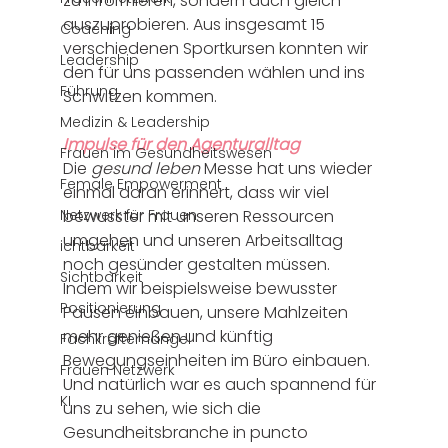
zu informieren, sondern auch gleich 
auszuprobieren. Aus insgesamt 15 
Coaching
verschiedenen Sportkursen konnten wir 
Leadership
den für uns passenden wählen und ins 
Führung
Schwitzen kommen. 
Medizin & Leadership
Impulse für den Agenturalltag
Frauen im Gesundheitswesen
Die 
gesund leben
 Messe hat uns wieder 
Female Empowerment
einmal daran erinnert, dass wir viel 
Netzwerk für Frauen
bewusster mit unseren Ressourcen 
umgehen und unseren Arbeitsalltag 
ichtbarkeit
noch gesünder gestalten müssen. 
Sichtbarkeit
Indem wir beispielsweise bewusster 
Positionierung
Pausen einbauen, unsere Mahlzeiten 
mehr genießen und künftig 
Fachkräftemangel
Bewegungseinheiten im Büro einbauen. 
Frauen Netzwerk
Und natürlich war es auch spannend für 
KI
uns zu sehen, wie sich die 
Gesundheitsbranche in puncto 