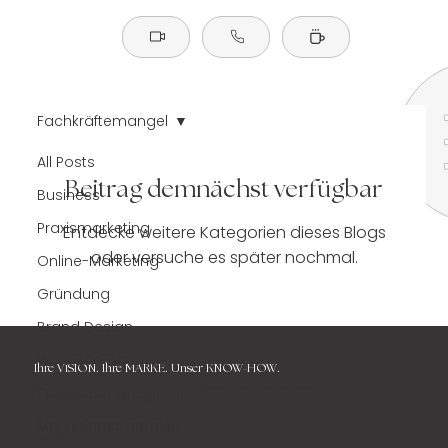
Fachkräftemangel
All Posts
Beitrag demnächst verfügbar
Business
Praxismarketing
Entdecke weitere Kategorien dieses Blogs
oder versuche es später nochmal.
Online-Marketing
Gründung
Brand Design
Work-Life-Balance
Ihre
VISION. Ihre MARKE.
Unser KNOW-HOW.
Qualitätsmanagement
Agentur für Markenentwicklung, Markenaufbau, Marketing, Kommunikation & Design in der Gesundheitsbranche.
Marketingstrategien
Kontakt